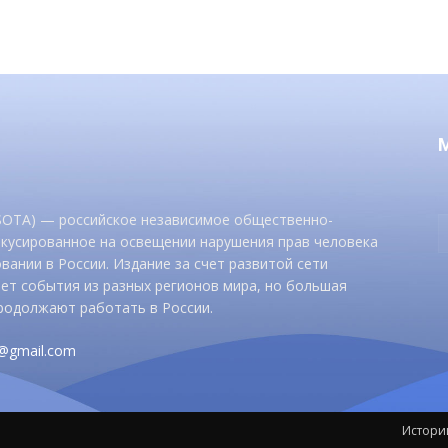
 SOTA) — российское независимое общественно-
окусированное на освещении нарушения прав человека
вании в России. Издание за счет развитой сети
ет события из разных регионов мира, но большая
родолжают работать в России.
d@gmail.com
Истори