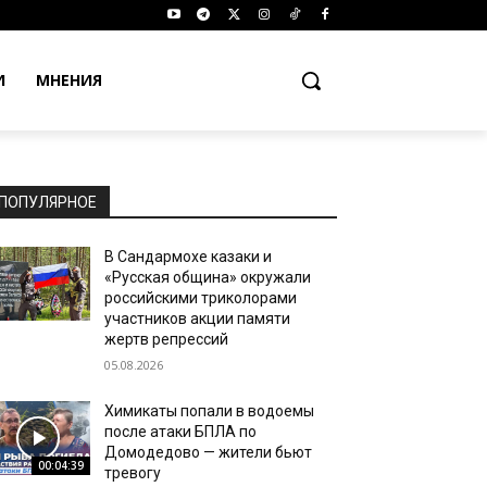
И
МНЕНИЯ
ПОПУЛЯРНОЕ
В Сандармохе казаки и
«Русская община» окружали
российскими триколорами
участников акции памяти
жертв репрессий
05.08.2026
Химикаты попали в водоемы
после атаки БПЛА по
Домодедово — жители бьют
00:04:39
тревогу