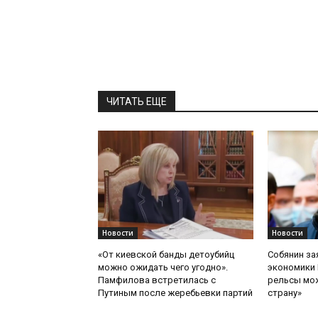
ЧИТАТЬ ЕЩЕ
Новости
Новости
«От киевской банды детоубийц
Собянин за
можно ожидать чего угодно».
экономики 
Памфилова встретилась с
рельсы мож
Путиным после жеребьевки партий
страну»