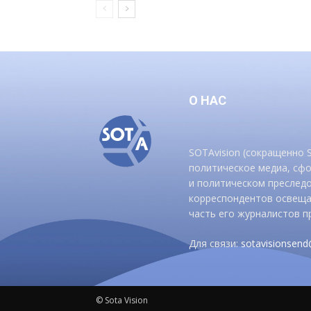
О НАС
SOTAvision (сокращенно
политическое медиа, сф
и политическом преследо
корреспондентов освеща
часть его журналистов п
Для связи:
sotavisionsen
© Sota Vision