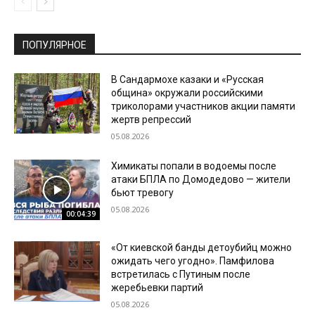
ПОПУЛЯРНОЕ
В Сандармохе казаки и «Русская
община» окружали российскими
триколорами участников акции памяти
жертв репрессий
05.08.2026
Химикаты попали в водоемы после
атаки БПЛА по Домодедово — жители
бьют тревогу
05.08.2026
00:04:39
«От киевской банды детоубийц можно
ожидать чего угодно». Памфилова
встретилась с Путиным после
жеребьевки партий
05.08.2026