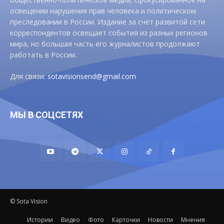
освещении нарушения прав человека и политическом
преследовании в России. Издание за счет развитой сети
корреспондентов освещает события из разных регионов
мира, но большая часть его журналистов продолжают
работать в России.
Для связи:
sotavisionsend@gmail.com
МЫ В СОЦСЕТЯХ
© Sota Vision
Истории
Видео
Фото
Карточки
Новости
Мнения