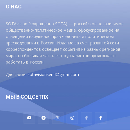
О НАС
SOTAvision (сокращенно SOTA) — российское независимое
общественно-политическое медиа, сфокусированное на
освещении нарушения прав человека и политическом
преследовании в России. Издание за счет развитой сети
корреспондентов освещает события из разных регионов
мира, но большая часть его журналистов продолжают
работать в России.
Для связи:
sotavisionsend@gmail.com
МЫ В СОЦСЕТЯХ