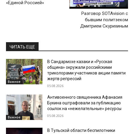
«Единой Россией»
Разговор SOTAvision с
бывшим политзеком
Дмитрием Скурихиным
ЧИТАТЬ ЕЩЕ
В Сандармохе казаки и «Русская
община» окружали российскими
триколорами участников акции памяти
жертв репрессий
Важное
05.08.2026
Антивоенного священника Афанасия
Букина оштрафовали за публикацию
ссылок на «нежелательные» ресурсы
05.08.2026
Важное
В Тульской области беспилотники