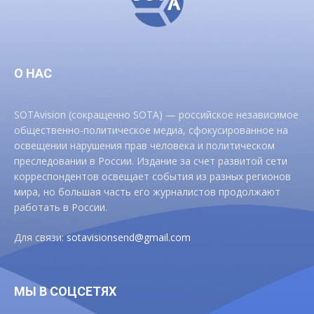
О НАС
SOTAvision (сокращенно SOTA) — российское независимое
общественно-политическое медиа, сфокусированное на
освещении нарушения прав человека и политическом
преследовании в России. Издание за счет развитой сети
корреспондентов освещает события из разных регионов
мира, но большая часть его журналистов продолжают
работать в России.
Для связи:
sotavisionsend@gmail.com
МЫ В СОЦСЕТЯХ