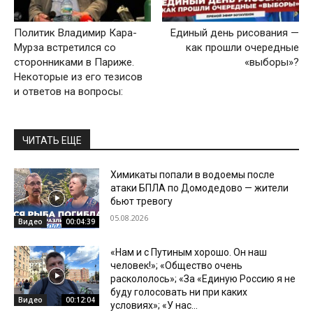
Политик Владимир Кара-
Единый день рисования —
Мурза встретился со
как прошли очередные
сторонниками в Париже.
«выборы»?
Некоторые из его тезисов
и ответов на вопросы:
ЧИТАТЬ ЕЩЕ
Химикаты попали в водоемы после
атаки БПЛА по Домодедово — жители
бьют тревогу
05.08.2026
Видео
00:04:39
«Нам и с Путиным хорошо. Он наш
человек!»; «Общество очень
раскололось»; «За «Единую Россию я не
буду голосовать ни при каких
Видео
00:12:04
условиях»; «У нас...