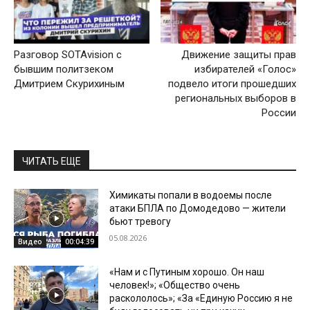
Разговор SOTAvision с
Движение защиты прав
бывшим политзеком
избирателей «Голос»
Дмитрием Скурихиным
подвело итоги прошедших
региональных выборов в
России
ЧИТАТЬ ЕЩЕ
Химикаты попали в водоемы после
атаки БПЛА по Домодедово — жители
бьют тревогу
05.08.2026
Видео
00:04:39
«Нам и с Путиным хорошо. Он наш
человек!»; «Общество очень
раскололось»; «За «Единую Россию я не