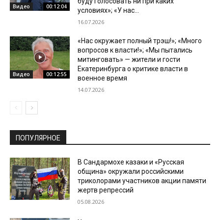
буду голосовать ни при каких
Видео
00:12:04
условиях»; «У нас...
16.07.2026
«Нас окружает полный трэш!»; «Много
вопросов к власти!»; «Мы пытались
митинговать» — жители и гости
Екатеринбурга о критике власти в
Видео
00:12:55
военное время
14.07.2026
ПОПУЛЯРНОЕ
В Сандармохе казаки и «Русская
община» окружали российскими
триколорами участников акции памяти
жертв репрессий
05.08.2026