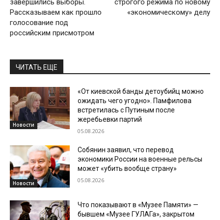
завершились выборы.
строгого режима по новому
Рассказываем как прошло
«экономическому» делу
голосование под
российским присмотром
ЧИТАТЬ ЕЩЕ
«От киевской банды детоубийц можно
ожидать чего угодно». Памфилова
встретилась с Путиным после
жеребьевки партий
Новости
05.08.2026
Собянин заявил, что перевод
экономики России на военные рельсы
может «убить вообще страну»
05.08.2026
Новости
Что показывают в «Музее Памяти» —
бывшем «Музее ГУЛАГа», закрытом