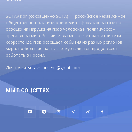
SOTAvision (сокращенно SOTA) — российское независимое
общественно-политическое медиа, сфокусированное на
освещении нарушения прав человека и политическом
преследовании в России. Издание за счет развитой сети
корреспондентов освещает события из разных регионов
мира, но большая часть его журналистов продолжают
работать в России.
Для связи:
sotavisionsend@gmail.com
МЫ В СОЦСЕТЯХ