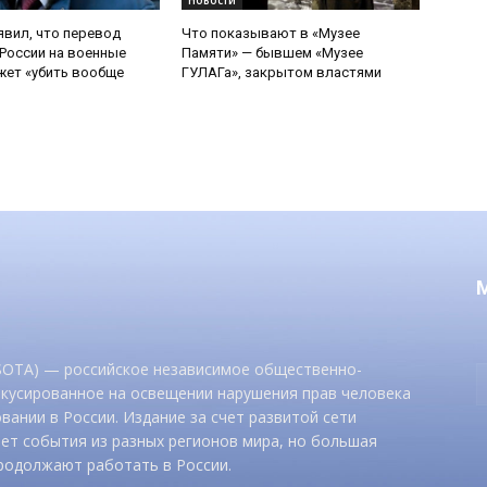
Новости
явил, что перевод
Что показывают в «Музее
России на военные
Памяти» — бывшем «Музее
ет «убить вообще
ГУЛАГа», закрытом властями
 SOTA) — российское независимое общественно-
окусированное на освещении нарушения прав человека
вании в России. Издание за счет развитой сети
ет события из разных регионов мира, но большая
родолжают работать в России.