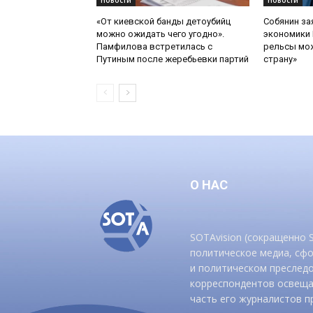
Новости
Новости
«От киевской банды детоубийц
Собянин за
можно ожидать чего угодно».
экономики 
Памфилова встретилась с
рельсы мож
Путиным после жеребьевки партий
страну»
О НАС
SOTAvision (сокращенно
политическое медиа, сф
и политическом преследо
корреспондентов освеща
часть его журналистов п