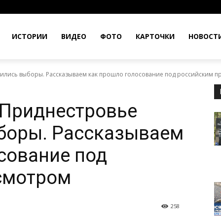
ИСТОРИИ
ВИДЕО
ФОТО
КАРТОЧКИ
НОВОСТ
ились выборы. Рассказываем как прошло голосование под российским 
 Приднестровье
боры. Рассказываем
сование под
смотром
258