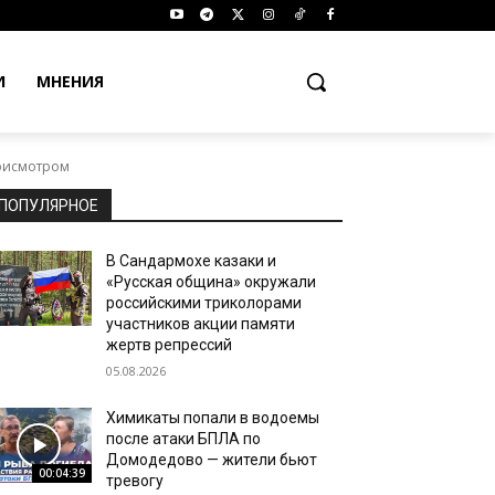
И
МНЕНИЯ
присмотром
ПОПУЛЯРНОЕ
В Сандармохе казаки и
«Русская община» окружали
российскими триколорами
участников акции памяти
жертв репрессий
05.08.2026
Химикаты попали в водоемы
после атаки БПЛА по
Домодедово — жители бьют
00:04:39
тревогу