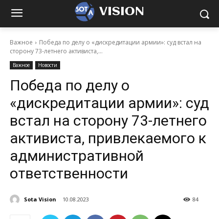
VISION
Важное
Победа по делу о «дискредитации армии»: суд встал на
сторону 73-летнего активиста,...
Важное
Новости
Победа по делу о
«дискредитации армии»: суд
встал на сторону 73-летнего
активиста, привлекаемого к
административной
ответственности
Sota Vision
10.08.2023
84