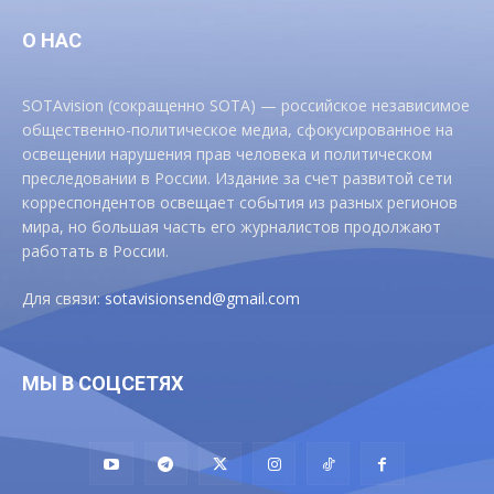
О НАС
SOTAvision (сокращенно SOTA) — российское независимое
общественно-политическое медиа, сфокусированное на
освещении нарушения прав человека и политическом
преследовании в России. Издание за счет развитой сети
корреспондентов освещает события из разных регионов
мира, но большая часть его журналистов продолжают
работать в России.
Для связи:
sotavisionsend@gmail.com
МЫ В СОЦСЕТЯХ