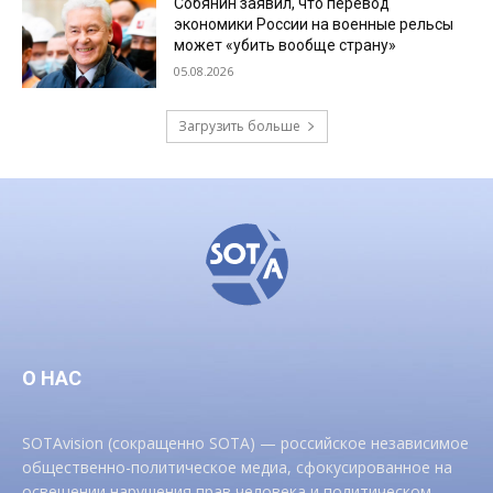
Собянин заявил, что перевод
экономики России на военные рельсы
может «убить вообще страну»
05.08.2026
Загрузить больше
О НАС
SOTAvision (сокращенно SOTA) — российское независимое
общественно-политическое медиа, сфокусированное на
освещении нарушения прав человека и политическом