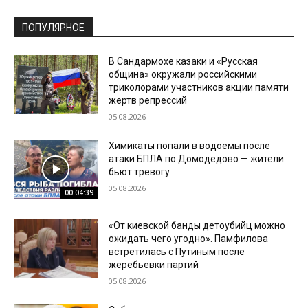
ПОПУЛЯРНОЕ
В Сандармохе казаки и «Русская
община» окружали российскими
триколорами участников акции памяти
жертв репрессий
05.08.2026
Химикаты попали в водоемы после
атаки БПЛА по Домодедово — жители
бьют тревогу
05.08.2026
00:04:39
«От киевской банды детоубийц можно
ожидать чего угодно». Памфилова
встретилась с Путиным после
жеребьевки партий
05.08.2026