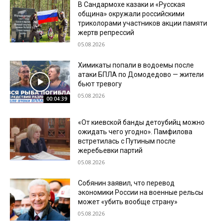
В Сандармохе казаки и «Русская
община» окружали российскими
триколорами участников акции памяти
жертв репрессий
05.08.2026
Химикаты попали в водоемы после
атаки БПЛА по Домодедово — жители
бьют тревогу
05.08.2026
00:04:39
«От киевской банды детоубийц можно
ожидать чего угодно». Памфилова
встретилась с Путиным после
жеребьевки партий
05.08.2026
Собянин заявил, что перевод
экономики России на военные рельсы
может «убить вообще страну»
05.08.2026