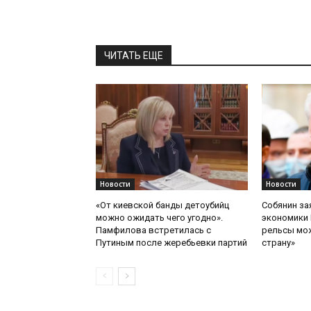
ЧИТАТЬ ЕЩЕ
Новости
Новости
«От киевской банды детоубийц
Собянин за
можно ожидать чего угодно».
экономики 
Памфилова встретилась с
рельсы мож
Путиным после жеребьевки партий
страну»