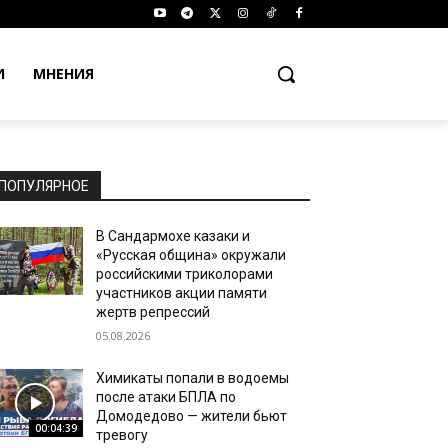
И
МНЕНИЯ
ПОПУЛЯРНОЕ
В Сандармохе казаки и
«Русская община» окружали
российскими триколорами
участников акции памяти
жертв репрессий
05.08.2026
Химикаты попали в водоемы
после атаки БПЛА по
Домодедово — жители бьют
00:04:39
тревогу