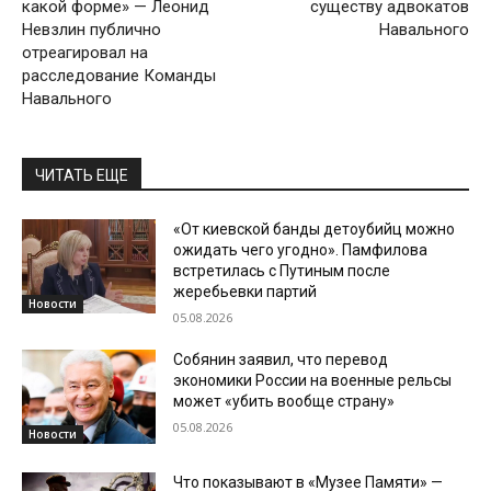
какой форме» — Леонид
существу адвокатов
Невзлин публично
Навального
отреагировал на
расследование Команды
Навального
ЧИТАТЬ ЕЩЕ
«От киевской банды детоубийц можно
ожидать чего угодно». Памфилова
встретилась с Путиным после
жеребьевки партий
Новости
05.08.2026
Собянин заявил, что перевод
экономики России на военные рельсы
может «убить вообще страну»
05.08.2026
Новости
Что показывают в «Музее Памяти» —