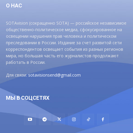
О НАС
SOTAvision (сокращенно SOTA) — российское независимое
общественно-политическое медиа, сфокусированное на
освещении нарушения прав человека и политическом
преследовании в России. Издание за счет развитой сети
корреспондентов освещает события из разных регионов
мира, но большая часть его журналистов продолжают
работать в России.
Для связи:
sotavisionsend@gmail.com
МЫ В СОЦСЕТЯХ