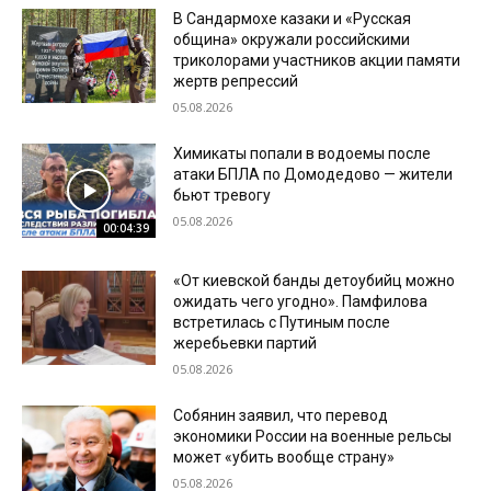
В Сандармохе казаки и «Русская
община» окружали российскими
триколорами участников акции памяти
жертв репрессий
05.08.2026
Химикаты попали в водоемы после
атаки БПЛА по Домодедово — жители
бьют тревогу
05.08.2026
00:04:39
«От киевской банды детоубийц можно
ожидать чего угодно». Памфилова
встретилась с Путиным после
жеребьевки партий
05.08.2026
Собянин заявил, что перевод
экономики России на военные рельсы
может «убить вообще страну»
05.08.2026