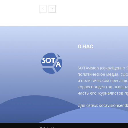
О НАС
SOTAvision (сокращенно
политическое медиа, сф
и политическом преследо
корреспондентов освеща
часть его журналистов п
Для связи:
sotavisionsen