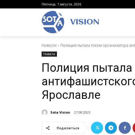
Пятница, 7 августа, 2026
VISION
Новости
Полиция пытала током организатора ант
Новости
Полиция пытала 
антифашистского
Ярославле
Sota Vision
27.08.2023
Поделиться