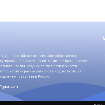
 SOTA) — российское независимое общественно-
окусированное на освещении нарушения прав человека
вании в России. Издание за счет развитой сети
ет события из разных регионов мира, но большая
родолжают работать в России.
d@gmail.com