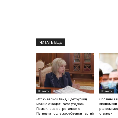
ЧИТАТЬ ЕЩЕ
Новости
Новости
«От киевской банды детоубийц
Собянин за
можно ожидать чего угодно».
экономики 
Памфилова встретилась с
рельсы мож
Путиным после жеребьевки партий
страну»