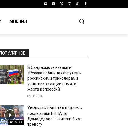
И
МНЕНИЯ
ПОПУЛЯРНОЕ
В Сандармохе казаки и
«Русская община» окружали
российскими триколорами
участников акции памяти
жертв репрессий
05.08.2026
Химикаты попали в водоемы
после атаки БПЛА по
Домодедово — жители бьют
00:04:39
тревогу