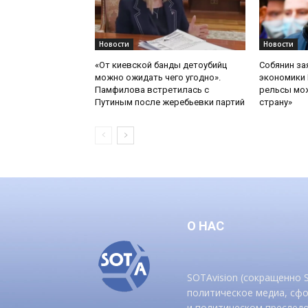
Новости
Новости
«От киевской банды детоубийц
Собянин за
можно ожидать чего угодно».
экономики 
Памфилова встретилась с
рельсы мож
Путиным после жеребьевки партий
страну»
О НАС
SOTAvision (сокращенно
политическое медиа, сф
и политическом преследо