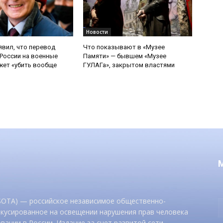
Новости
явил, что перевод
Что показывают в «Музее
России на военные
Памяти» — бывшем «Музее
ет «убить вообще
ГУЛАГа», закрытом властями
 SOTA) — российское независимое общественно-
окусированное на освещении нарушения прав человека
вании в России. Издание за счет развитой сети