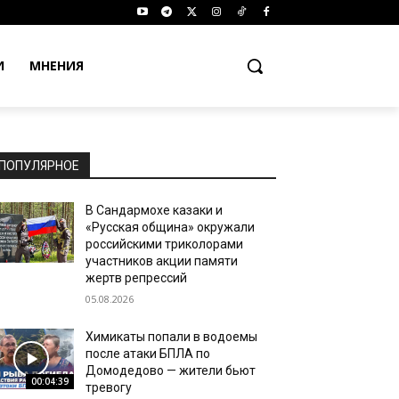
И
МНЕНИЯ
ПОПУЛЯРНОЕ
В Сандармохе казаки и
«Русская община» окружали
российскими триколорами
участников акции памяти
жертв репрессий
05.08.2026
Химикаты попали в водоемы
после атаки БПЛА по
Домодедово — жители бьют
00:04:39
тревогу