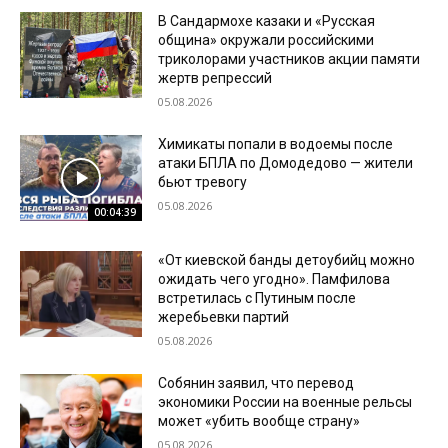
В Сандармохе казаки и «Русская
община» окружали российскими
триколорами участников акции памяти
жертв репрессий
05.08.2026
Химикаты попали в водоемы после
атаки БПЛА по Домодедово — жители
бьют тревогу
05.08.2026
00:04:39
«От киевской банды детоубийц можно
ожидать чего угодно». Памфилова
встретилась с Путиным после
жеребьевки партий
05.08.2026
Собянин заявил, что перевод
экономики России на военные рельсы
может «убить вообще страну»
05.08.2026