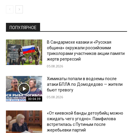
ПОПУЛЯРНОЕ
В Сандармохе казаки и «Русская
община» окружали российскими
триколорами участников акции памяти
жертв репрессий
05.08.2026
Химикаты попали в водоемы после
атаки БПЛА по Домодедово — жители
бьют тревогу
05.08.2026
00:04:39
«От киевской банды детоубийц можно
ожидать чего угодно». Памфилова
встретилась с Путиным после
жеребьевки партий