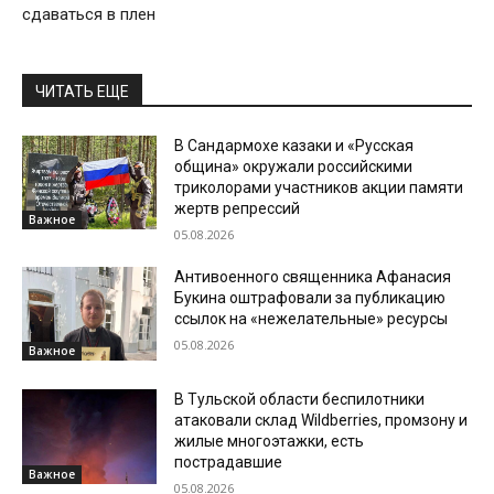
сдаваться в плен
ЧИТАТЬ ЕЩЕ
В Сандармохе казаки и «Русская
община» окружали российскими
триколорами участников акции памяти
жертв репрессий
Важное
05.08.2026
Антивоенного священника Афанасия
Букина оштрафовали за публикацию
ссылок на «нежелательные» ресурсы
05.08.2026
Важное
В Тульской области беспилотники
атаковали склад Wildberries, промзону и
жилые многоэтажки, есть
пострадавшие
Важное
05.08.2026