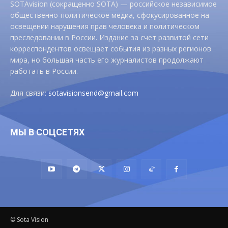
SOTAvision (сокращенно SOTA) — российское независимое
общественно-политическое медиа, сфокусированное на
освещении нарушения прав человека и политическом
преследовании в России. Издание за счет развитой сети
корреспондентов освещает события из разных регионов
мира, но большая часть его журналистов продолжают
работать в России.
Для связи:
sotavisionsend@gmail.com
МЫ В СОЦСЕТЯХ
© Sota Vision