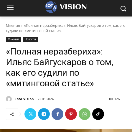
VISION
Мнения
«Полная неразбериха»: Ильяс Байгускаров о том, как его
судили по «митинговой статье»
Мнения
Новости
«Полная неразбериха»:
Ильяс Байгускаров о том,
как его судили по
«митинговой статье»
Sota Vision
22.01.2024
126