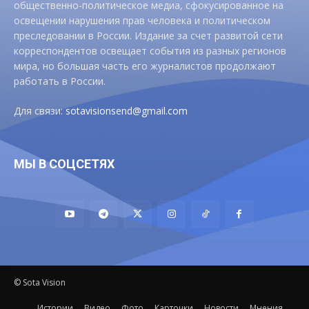
общественно-политическое медиа, сфокусированное на
освещении нарушения прав человека и политическом
преследовании в России. Издание за счет развитой сети
корреспондентов освещает события из разных регионов
мира, но большая часть его журналистов продолжают
работать в России.
Для связи:
sotavisionsend@gmail.com
МЫ В СОЦСЕТЯХ
© Sota Vision
Истории
Видео
Фото
Карточки
Новости
Мнения