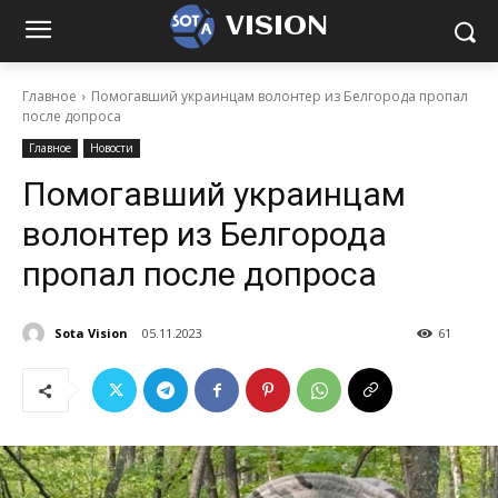
VISION
Главное
Помогавший украинцам волонтер из Белгорода пропал
после допроса
Главное
Новости
Помогавший украинцам
волонтер из Белгорода
пропал после допроса
Sota Vision
05.11.2023
61