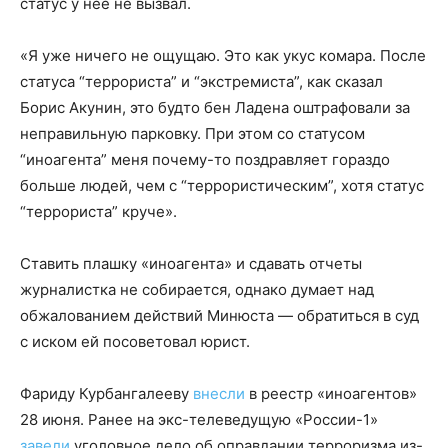
статус у нее не вызвал.
«Я уже ничего не ощущаю. Это как укус комара. После
статуса “террориста” и “экстремиста”, как сказал
Борис Акунин, это будто бен Ладена оштрафовали за
неправильную парковку. При этом со статусом
“иноагента” меня почему-то поздравляет гораздо
больше людей, чем с “террористическим”, хотя статус
“террориста” круче».
Ставить плашку «иноагента» и сдавать отчеты
журналистка не собирается, однако думает над
обжалованием действий Минюста — обратиться в суд
с иском ей посоветовал юрист.
Фариду Курбангалееву
внесли
в реестр «иноагентов»
28 июня. Ранее на экс-телеведущую «России-1»
завели
уголовное дело об оправдании терроризма из-