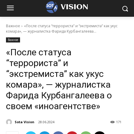
VISION
Важное
«После статуса “террориста” и “экстремиста” как укус
комара», — журналистка Фарида Курбангалеева...
Важное
«После статуса
“террориста” и
“экстремиста” как укус
комара», — журналистка
Фарида Курбангалеева о
своем «иноагентстве»
Sota Vision
28.06.2024
171