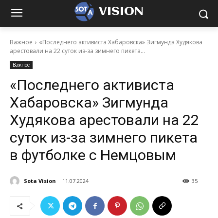
VISION
Важное
«Последнего активиста Хабаровска» Зигмунда Худякова
арестовали на 22 суток из-за зимнего пикета...
Важное
«Последнего активиста
Хабаровска» Зигмунда
Худякова арестовали на 22
суток из-за зимнего пикета
в футболке с Немцовым
Sota Vision
11.07.2024
35