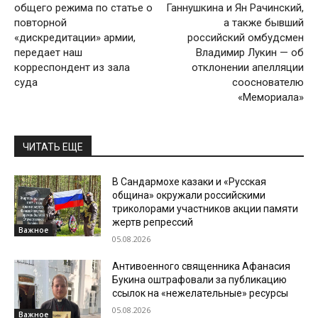
общего режима по статье о
Ганнушкина и Ян Рачинский,
повторной
а также бывший
«дискредитации» армии,
российский омбудсмен
передает наш
Владимир Лукин — об
корреспондент из зала
отклонении апелляции
суда
сооснователю
«Мемориала»
ЧИТАТЬ ЕЩЕ
В Сандармохе казаки и «Русская
община» окружали российскими
триколорами участников акции памяти
жертв репрессий
Важное
05.08.2026
Антивоенного священника Афанасия
Букина оштрафовали за публикацию
ссылок на «нежелательные» ресурсы
05.08.2026
Важное