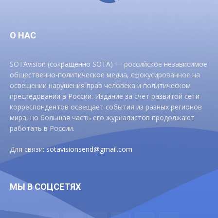
О НАС
SOTAvision (сокращенно SOTA) — российское независимое
общественно-политическое медиа, сфокусированное на
освещении нарушения прав человека и политическом
преследовании в России. Издание за счет развитой сети
корреспондентов освещает события из разных регионов
мира, но большая часть его журналистов продолжают
работать в России.
Для связи:
sotavisionsend@gmail.com
МЫ В СОЦСЕТЯХ