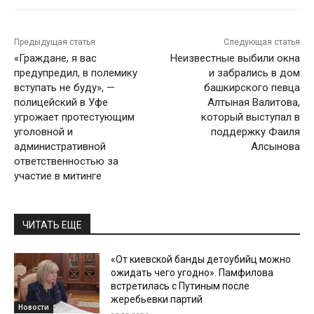
Предыдущая статья
Следующая статья
«Граждане, я вас
Неизвестные выбили окна
предупредил, в полемику
и забрались в дом
вступать не буду», —
башкирского певца
полицейский в Уфе
Алтыная Валитова,
угрожает протестующим
который выступал в
уголовной и
поддержку Фаиля
административной
Алсынова
ответственностью за
участие в митинге
ЧИТАТЬ ЕЩЕ
«От киевской банды детоубийц можно
ожидать чего угодно». Памфилова
встретилась с Путиным после
жеребьевки партий
Новости