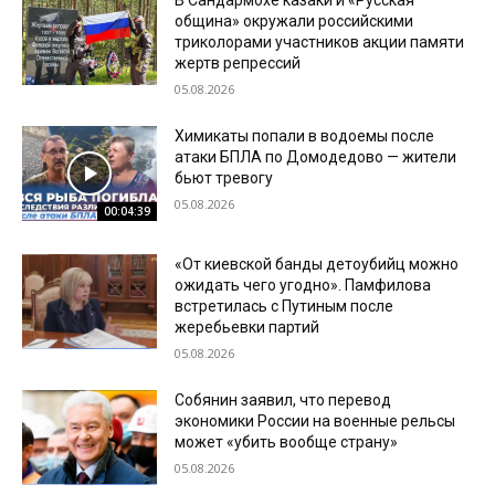
община» окружали российскими
триколорами участников акции памяти
жертв репрессий
05.08.2026
Химикаты попали в водоемы после
атаки БПЛА по Домодедово — жители
бьют тревогу
05.08.2026
00:04:39
«От киевской банды детоубийц можно
ожидать чего угодно». Памфилова
встретилась с Путиным после
жеребьевки партий
05.08.2026
Собянин заявил, что перевод
экономики России на военные рельсы
может «убить вообще страну»
05.08.2026