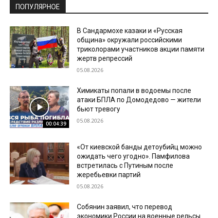
ПОПУЛЯРНОЕ
В Сандармохе казаки и «Русская
община» окружали российскими
триколорами участников акции памяти
жертв репрессий
05.08.2026
Химикаты попали в водоемы после
атаки БПЛА по Домодедово — жители
бьют тревогу
05.08.2026
00:04:39
«От киевской банды детоубийц можно
ожидать чего угодно». Памфилова
встретилась с Путиным после
жеребьевки партий
05.08.2026
Собянин заявил, что перевод
экономики России на военные рельсы