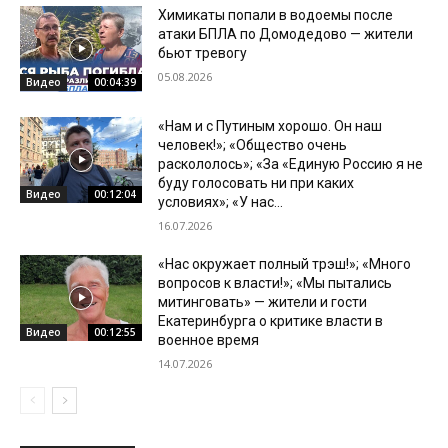
Химикаты попали в водоемы после
атаки БПЛА по Домодедово — жители
бьют тревогу
05.08.2026
Видео
00:04:39
«Нам и с Путиным хорошо. Он наш
человек!»; «Общество очень
раскололось»; «За «Единую Россию я не
буду голосовать ни при каких
Видео
00:12:04
условиях»; «У нас...
16.07.2026
«Нас окружает полный трэш!»; «Много
вопросов к власти!»; «Мы пытались
митинговать» — жители и гости
Екатеринбурга о критике власти в
Видео
00:12:55
военное время
14.07.2026