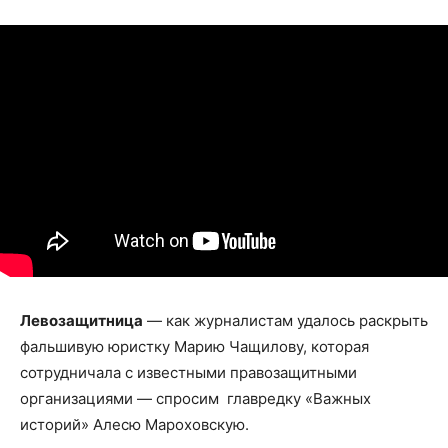
Левозащитница
— как журналистам удалось раскрыть
фальшивую юристку Марию Чащилову, которая
сотрудничала с известными правозащитными
организациями — спросим главредку «Важных
историй» Алесю Мароховскую.