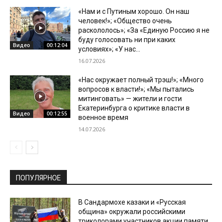
«Нам и с Путиным хорошо. Он наш
человек!»; «Общество очень
раскололось»; «За «Единую Россию я не
буду голосовать ни при каких
Видео
00:12:04
условиях»; «У нас...
16.07.2026
«Нас окружает полный трэш!»; «Много
вопросов к власти!»; «Мы пытались
митинговать» — жители и гости
Екатеринбурга о критике власти в
Видео
00:12:55
военное время
14.07.2026
ПОПУЛЯРНОЕ
В Сандармохе казаки и «Русская
община» окружали российскими
триколорами участников акции памяти