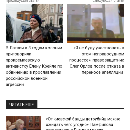
Предыдущая статья
Следующая статья
В Латвии к 3 годам колонии
«Я не буду участвовать в
приговорили
этом неправосудном
прокремлевскую
процессе»: правозащитник
активистку Елену Крейле по
Олег Орлов после отказа в
обвинению в прославлении
переносе апелляции
российской военной
агрессии
ЧИТАТЬ ЕЩЕ
«От киевской банды детоубийц можно
ожидать чего угодно». Памфилова