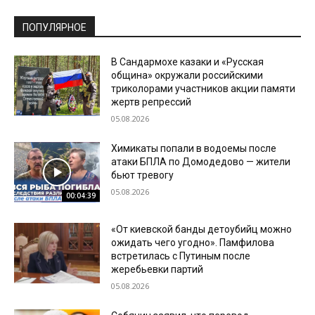
ПОПУЛЯРНОЕ
В Сандармохе казаки и «Русская
община» окружали российскими
триколорами участников акции памяти
жертв репрессий
05.08.2026
Химикаты попали в водоемы после
атаки БПЛА по Домодедово — жители
бьют тревогу
05.08.2026
00:04:39
«От киевской банды детоубийц можно
ожидать чего угодно». Памфилова
встретилась с Путиным после
жеребьевки партий
05.08.2026