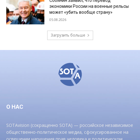
Собянин заявил, что перевод
экономики России на военные рельсы
может «убить вообще страну»
05.08.2026
Загрузить больше
О НАС
SOTAvision (сокращенно SOTA) — российское независимое
общественно-политическое медиа, сфокусированное на
освещении нарушения прав человека и политическом