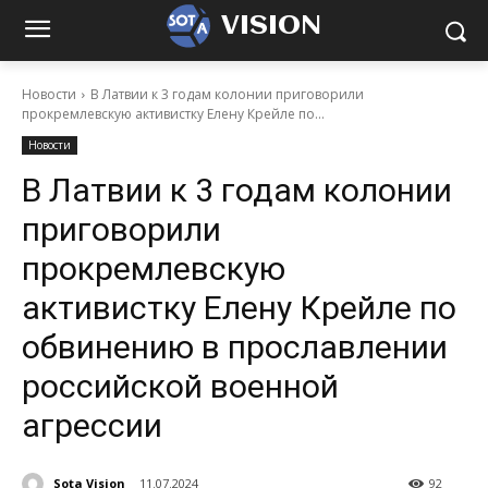
VISION
Новости
В Латвии к 3 годам колонии приговорили
прокремлевскую активистку Елену Крейле по...
Новости
В Латвии к 3 годам колонии
приговорили
прокремлевскую
активистку Елену Крейле по
обвинению в прославлении
российской военной
агрессии
Sota Vision
11.07.2024
92