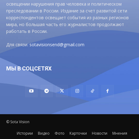
освещении нарушения прав человека и политическом
преследовании в России. Издание за счет развитой сети
корреспондентов освещает события из разных регионов
мира, но большая часть его журналистов продолжают
работать в России.
Для связи:
sotavisionsend@gmail.com
МЫ В СОЦСЕТЯХ
© Sota Vision
Истории
Видео
Фото
Карточки
Новости
Мнения