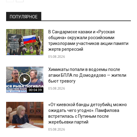
ПОПУЛЯРНОЕ
В Сандармохе казаки и «Русская
община» окружали российскими
триколорами участников акции памяти
жертв репрессий
05.08.2026
Химикаты попали в водоемы после
атаки БПЛА по Домодедово — жители
бьют тревогу
05.08.2026
00:04:39
«От киевской банды детоубийц можно
ожидать чего угодно». Памфилова
встретилась с Путиным после
жеребьевки партий
05.08.2026