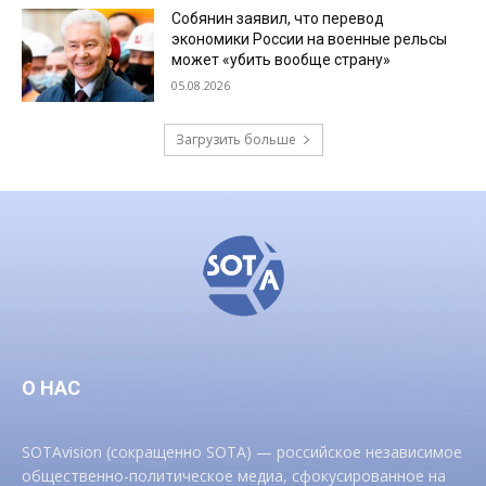
Собянин заявил, что перевод
экономики России на военные рельсы
может «убить вообще страну»
05.08.2026
Загрузить больше
О НАС
SOTAvision (сокращенно SOTA) — российское независимое
общественно-политическое медиа, сфокусированное на