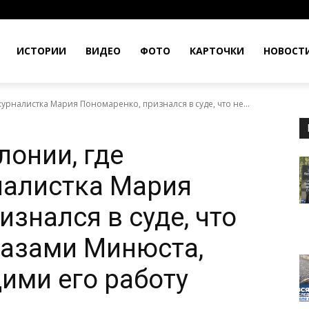
ИСТОРИИ
ВИДЕО
ФОТО
КАРТОЧКИ
НОВОСТ
урналистка Мария Пономаренко, признался в суде, что не...
лонии, где
налистка Мария
знался в суде, что
казами Минюста,
ими его работу