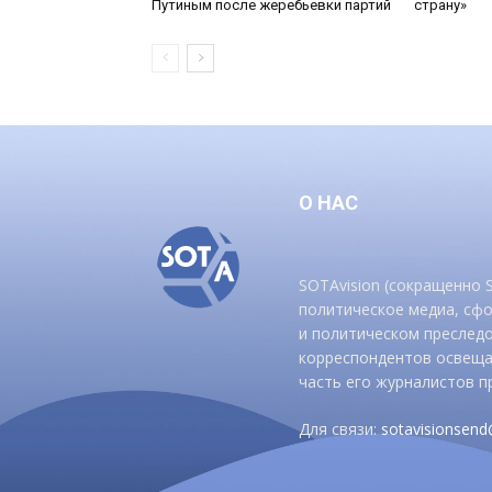
Путиным после жеребьевки партий
страну»
О НАС
SOTAvision (сокращенно
политическое медиа, сф
и политическом преследо
корреспондентов освеща
часть его журналистов п
Для связи:
sotavisionsen