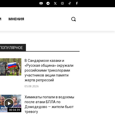
И
МНЕНИЯ
ПОПУЛЯРНОЕ
В Сандармохе казаки и
«Русская община» окружали
российскими триколорами
участников акции памяти
жертв репрессий
05.08.2026
Химикаты попали в водоемы
после атаки БПЛА по
Домодедово — жители бьют
00:04:39
тревогу