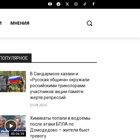
И
МНЕНИЯ
ПОПУЛЯРНОЕ
В Сандармохе казаки и
«Русская община» окружали
российскими триколорами
участников акции памяти
жертв репрессий
05.08.2026
Химикаты попали в водоемы
после атаки БПЛА по
Домодедово — жители бьют
00:04:39
тревогу