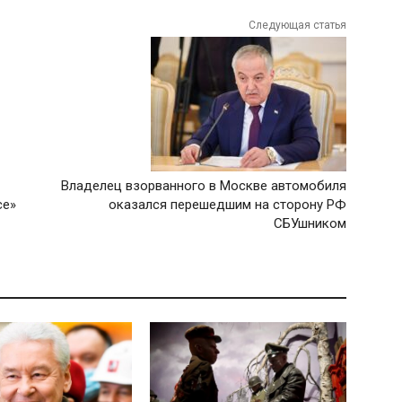
Следующая статья
Владелец взорванного в Москве автомобиля
се»
оказался перешедшим на сторону РФ
СБУшником