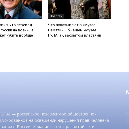
Новости
явил, что перевод
Что показывают в «Музее
России на военные
Памяти» — бывшем «Музее
ет «убить вообще
ГУЛАГа», закрытом властями
 SOTA) — российское независимое общественно-
окусированное на освещении нарушения прав человека
вании в России. Издание за счет развитой сети