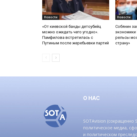
Новости
Новости
«От киевской банды детоубийц
Собянин за
можно ожидать чего угодно».
экономики 
Памфилова встретилась с
рельсы мож
Путиным после жеребьевки партий
страну»
О НАС
SOTAvision (сокращенно
политическое медиа, сф
и политическом преследо