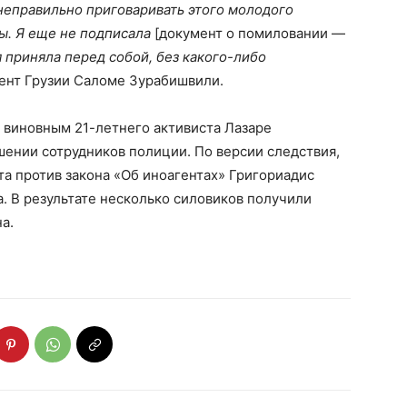
неправильно приговаривать этого молодого
ы. Я еще не подписала
[документ о помиловании —
 приняла перед собой, без какого-либо
ент Грузии Саломе Зурабишвили.
виновным 21-летнего активиста Лазаре
ошении сотрудников полиции. По версии следствия,
та против закона «Об иноагентах» Григориадис
. В результате несколько силовиков получили
на.