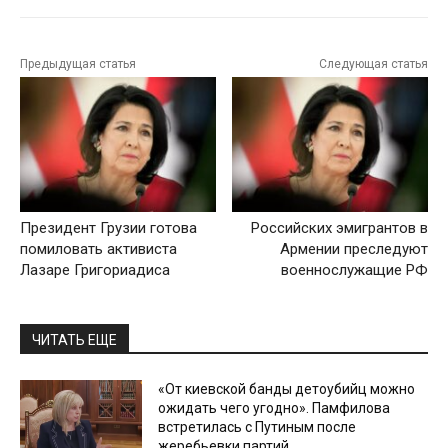
Предыдущая статья
Следующая статья
Президент Грузии готова
Российских эмигрантов в
помиловать активиста
Армении преследуют
Лазаре Григориадиса
военнослужащие РФ
ЧИТАТЬ ЕЩЕ
«От киевской банды детоубийц можно
ожидать чего угодно». Памфилова
встретилась с Путиным после
жеребьевки партий