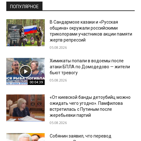
ПОПУЛЯРНОЕ
В Сандармохе казаки и «Русская
община» окружали российскими
триколорами участников акции памяти
жертв репрессий
05.08.2026
Химикаты попали в водоемы после
атаки БПЛА по Домодедово — жители
бьют тревогу
05.08.2026
00:04:39
«От киевской банды детоубийц можно
ожидать чего угодно». Памфилова
встретилась с Путиным после
жеребьевки партий
05.08.2026
Собянин заявил, что перевод