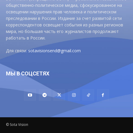
общественно-политическое медиа, сфокусированное на
освещении нарушения прав человека и политическом
преследовании в России. Издание за счет развитой сети
корреспондентов освещает события из разных регионов
мира, но большая часть его журналистов продолжают
работать в России.
Для связи:
sotavisionsend@gmail.com
МЫ В СОЦСЕТЯХ
© Sota Vision