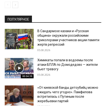
ПОПУЛЯРНОЕ
В Сандармохе казаки и «Русская
община» окружали российскими
триколорами участников акции памяти
жертв репрессий
05.08.2026
Химикаты попали в водоемы после
атаки БПЛА по Домодедово — жители
бьют тревогу
05.08.2026
00:04:39
«От киевской банды детоубийц можно
ожидать чего угодно». Памфилова
встретилась с Путиным после
жеребьевки партий