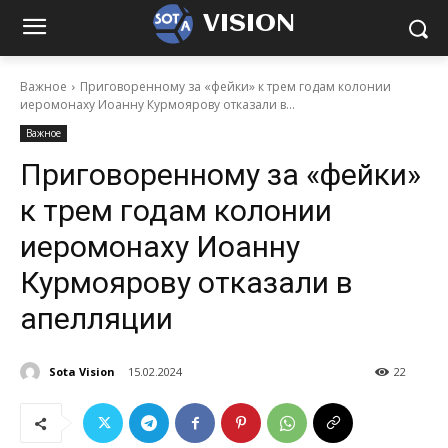
VISION
Важное
Приговоренному за «фейки» к трем годам колонии
иеромонаху Иоанну Курмоярову отказали в...
Важное
Приговоренному за «фейки»
к трем годам колонии
иеромонаху Иоанну
Курмоярову отказали в
апелляции
Sota Vision
15.02.2024
22