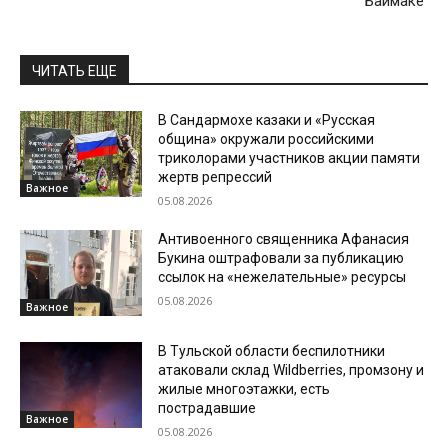
Баймаке
ЧИТАТЬ ЕЩЕ
В Сандармохе казаки и «Русская
община» окружали российскими
триколорами участников акции памяти
жертв репрессий
Важное
05.08.2026
Антивоенного священника Афанасия
Букина оштрафовали за публикацию
ссылок на «нежелательные» ресурсы
05.08.2026
Важное
В Тульской области беспилотники
атаковали склад Wildberries, промзону и
жилые многоэтажки, есть
пострадавшие
Важное
05.08.2026