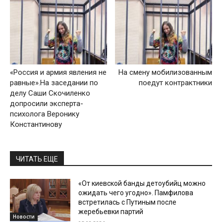
«Россия и армия явления не
На смену мобилизованным
равные».На заседании по
поедут контрактники
делу Саши Скочиленко
допросили эксперта-
психолога Веронику
Константинову
ЧИТАТЬ ЕЩЕ
«От киевской банды детоубийц можно
ожидать чего угодно». Памфилова
встретилась с Путиным после
жеребьевки партий
Новости