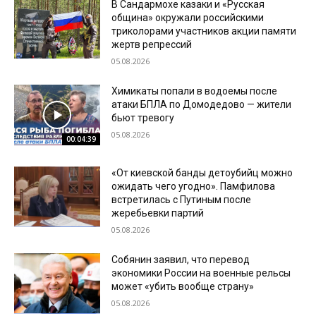
В Сандармохе казаки и «Русская
община» окружали российскими
триколорами участников акции памяти
жертв репрессий
05.08.2026
Химикаты попали в водоемы после
атаки БПЛА по Домодедово — жители
бьют тревогу
05.08.2026
00:04:39
«От киевской банды детоубийц можно
ожидать чего угодно». Памфилова
встретилась с Путиным после
жеребьевки партий
05.08.2026
Собянин заявил, что перевод
экономики России на военные рельсы
может «убить вообще страну»
05.08.2026