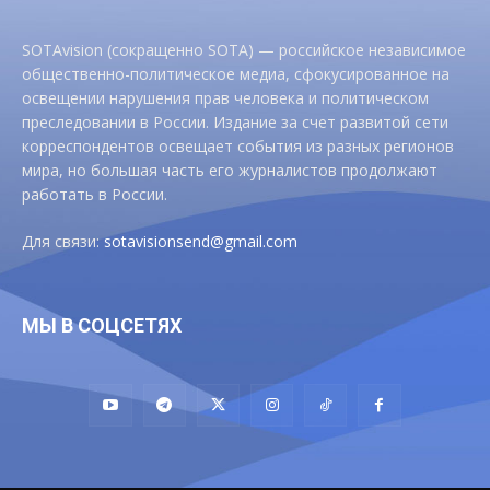
SOTAvision (сокращенно SOTA) — российское независимое
общественно-политическое медиа, сфокусированное на
освещении нарушения прав человека и политическом
преследовании в России. Издание за счет развитой сети
корреспондентов освещает события из разных регионов
мира, но большая часть его журналистов продолжают
работать в России.
Для связи:
sotavisionsend@gmail.com
МЫ В СОЦСЕТЯХ