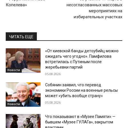
Копелева»
несогласованных массовых
мероприятиях на
избирательных участках
ЧИТАТЬ ЕЩЕ
«От киевской банды детоубийц можно
ожидать чего угодно». Памфилова
встретилась с Путиным после
жеребьевки партий
Новости
05.08.2026
Собянин заявил, что перевод
экономики России на военные рельсы
может «убить вообще страну»
05.08.2026
Новости
Что показывают в «Музее Памяти» —
бывшем «Музее ГУЛАГа», закрытом
властями