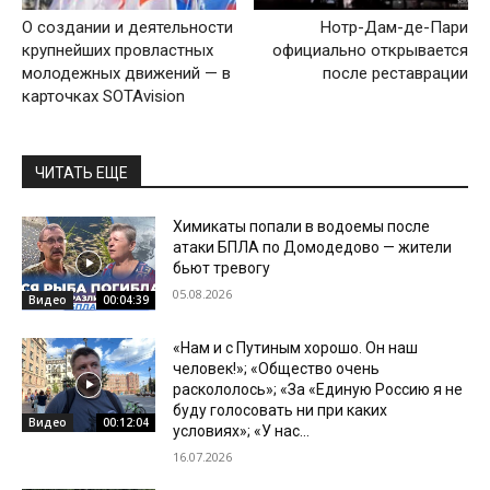
О создании и деятельности
Нотр-Дам-де-Пари
крупнейших провластных
официально открывается
молодежных движений — в
после реставрации
карточках SOTAvision
ЧИТАТЬ ЕЩЕ
Химикаты попали в водоемы после
атаки БПЛА по Домодедово — жители
бьют тревогу
05.08.2026
Видео
00:04:39
«Нам и с Путиным хорошо. Он наш
человек!»; «Общество очень
раскололось»; «За «Единую Россию я не
буду голосовать ни при каких
Видео
00:12:04
условиях»; «У нас...
16.07.2026