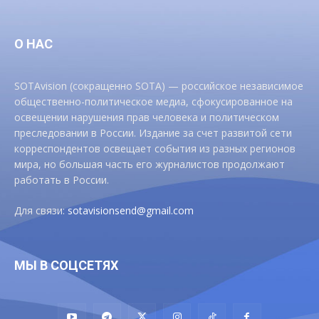
О НАС
SOTAvision (сокращенно SOTA) — российское независимое
общественно-политическое медиа, сфокусированное на
освещении нарушения прав человека и политическом
преследовании в России. Издание за счет развитой сети
корреспондентов освещает события из разных регионов
мира, но большая часть его журналистов продолжают
работать в России.
Для связи:
sotavisionsend@gmail.com
МЫ В СОЦСЕТЯХ