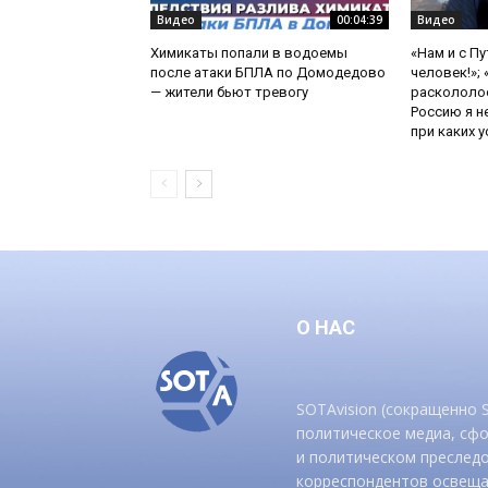
Видео
00:04:39
Видео
Химикаты попали в водоемы
«Нам и с П
после атаки БПЛА по Домодедово
человек!»;
— жители бьют тревогу
раскололос
Россию я н
при каких ус
О НАС
SOTAvision (сокращенно
политическое медиа, сф
и политическом преследо
корреспондентов освеща