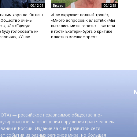
00:12:04
Видео
00:12:55
утиным хорошо. Он наш
«Нас окружает полный трэш!»;
 «Общество очень
«Много вопросов к власти!»; «Мы
ь»; «За «Единую
пытались митинговать» — жители
е буду голосовать ни
и гости Екатеринбурга о критике
ловиях»; «У нас...
власти в военное время
 SOTA) — российское независимое общественно-
окусированное на освещении нарушения прав человека
вании в России. Издание за счет развитой сети
ет события из разных регионов мира, но большая