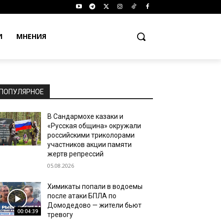
И
МНЕНИЯ
ПОПУЛЯРНОЕ
В Сандармохе казаки и
«Русская община» окружали
российскими триколорами
участников акции памяти
жертв репрессий
05.08.2026
Химикаты попали в водоемы
после атаки БПЛА по
Домодедово — жители бьют
00:04:39
тревогу