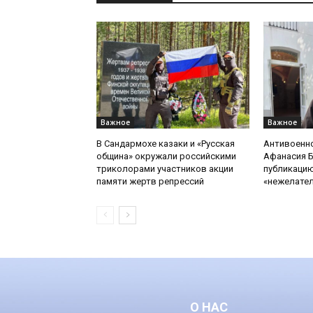
Важное
Важное
В Сандармохе казаки и «Русская
Антивоенн
община» окружали российскими
Афанасия 
триколорами участников акции
публикацию
памяти жертв репрессий
«нежелате
О НАС