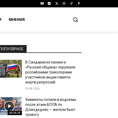
И
МНЕНИЯ
ПОПУЛЯРНОЕ
В Сандармохе казаки и
«Русская община» окружали
российскими триколорами
участников акции памяти
жертв репрессий
05.08.2026
Химикаты попали в водоемы
после атаки БПЛА по
Домодедово — жители бьют
00:04:39
тревогу