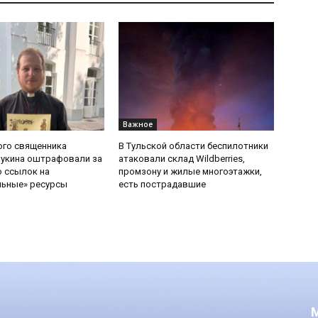
Важное
ого священника
В Тульской области беспилотники
Букина оштрафовали за
атаковали склад Wildberries,
 ссылок на
промзону и жилые многоэтажки,
льные» ресурсы
есть пострадавшие