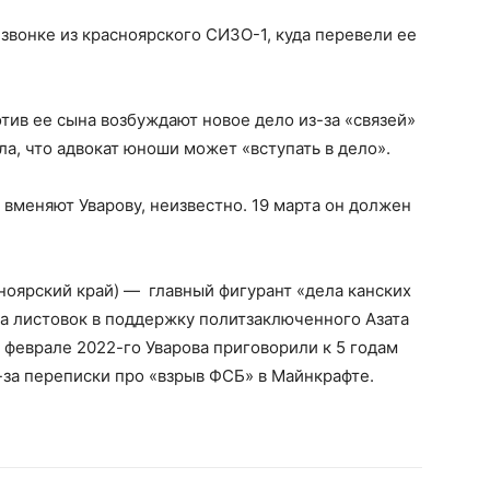
 звонке из красноярского СИЗО-1, куда перевели ее
ив ее сына возбуждают новое дело из-за «связей»
ла, что адвокат юноши может «вступать в дело».
 вменяют Уварову, неизвестно. 19 марта он должен
сноярский край) — главный фигурант «дела канских
-за листовок в поддержку политзаключенного Азата
 феврале 2022-го Уварова приговорили к 5 годам
з-за переписки про «взрыв ФСБ» в Майнкрафте.