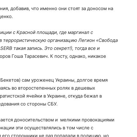
ия, добавив, что именно они стоят за доносом на
щенко.
лиции с Красной площади, где маргинал с
, в террористическую организацию Легион «Свобода
SERB такая запись. Это секрет!), тогда все и
ров Гоша Тарасевич. К посту, однако, никакое
 Бекетов) сам уроженец Украины, долгое время
маясь во второстепенных ролях в дешевых
атистской ячейки в Украине, откуда бежал в
едования со стороны СБУ.
мается доносительством и мелкими провокациями
кации эти осуществлялись в том числе с
 его сторонники не раз попадали в полицию, но