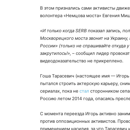
В этом признались сами активисты движен
волонтера «Немцова моста» Евгения Ми
«И только когда SERB показал запись, по
Москворецкого моста звонит на Украину
России» (только не спрашивайте откуда у 
закрутилось!»,
– сообщил лидер провокато
видеодоказательство не прикреплено.
Гоша Тарасевич (настоящее имя — Игорь
пытался строить актерскую карьеру, сни
сериалах, пока не
стал
сторонником сепар
Россию летом 2014 года, опасаясь пресл
С момента переезда Игорь активно зани
против оппозиционных активистов. Прово
применением насилия, за что Тарасевич и