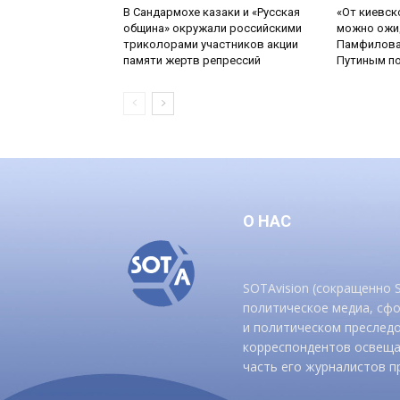
В Сандармохе казаки и «Русская
«От киевск
община» окружали российскими
можно ожид
триколорами участников акции
Памфилова
памяти жертв репрессий
Путиным по
О НАС
SOTAvision (сокращенно
политическое медиа, сф
и политическом преследо
корреспондентов освеща
часть его журналистов п