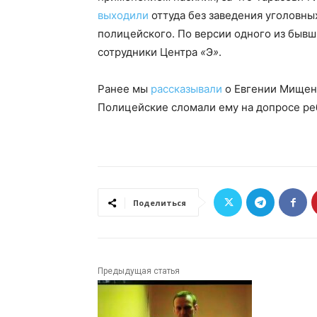
выходили
оттуда без заведения уголовны
полицейского. По версии одного из быв
сотрудники Центра
«
Э
»
.
Ранее мы
рассказывали
о Евгении Мищенк
Полицейские сломали ему на допросе ре
Поделиться
Предыдущая статья