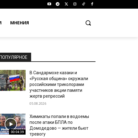
И
МНЕНИЯ
ПОПУЛЯРНОЕ
В Сандармохе казаки и
«Русская община» окружали
российскими триколорами
участников акции памяти
жертв репрессий
05.08.2026
Химикаты попали в водоемы
после атаки БПЛА по
Домодедово — жители бьют
00:04:39
тревогу