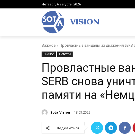
Четверг, 6 августа, 2026
VISION
Важное
Провластные вандалы из движения SERB
Важное
Новости
Провластные ва
SERB снова уни
памяти на «Немц
Sota Vision
18.09.2023
Поделиться