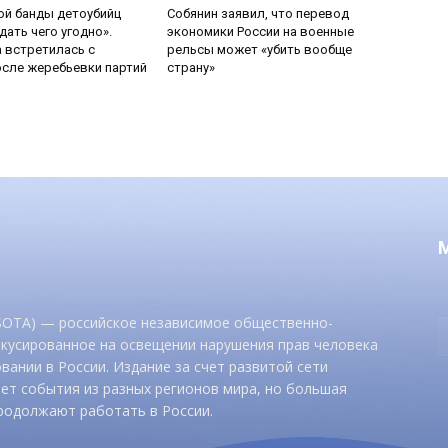
ой банды детоубийц
Собянин заявил, что перевод
ать чего угодно».
экономики России на военные
 встретилась с
рельсы может «убить вообще
сле жеребьевки партий
страну»
 SOTA) — российское независимое общественно-
окусированное на освещении нарушения прав человека
вании в России. Издание за счет развитой сети
ет события из разных регионов мира, но большая
родолжают работать в России.