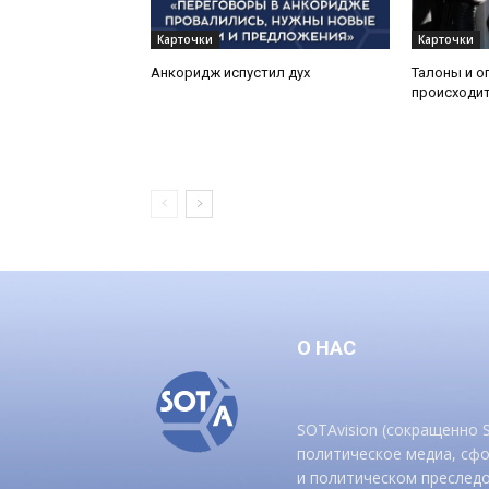
Карточки
Карточки
Анкоридж испустил дух
Талоны и о
происходит
О НАС
SOTAvision (сокращенно
политическое медиа, сф
и политическом преследо