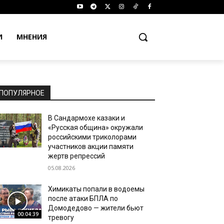
И
МНЕНИЯ
ПОПУЛЯРНОЕ
В Сандармохе казаки и
«Русская община» окружали
российскими триколорами
участников акции памяти
жертв репрессий
05.08.2026
Химикаты попали в водоемы
после атаки БПЛА по
Домодедово — жители бьют
00:04:39
тревогу