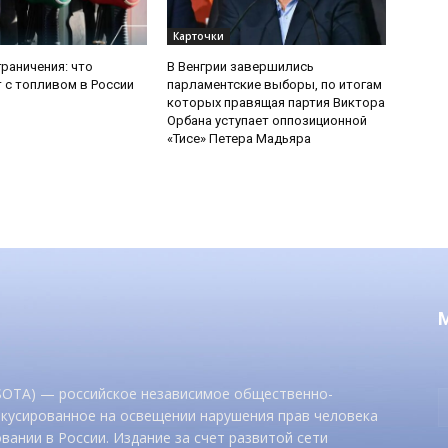
Карточки
граничения: что
В Венгрии завершились
 с топливом в России
парламентские выборы, по итогам
которых правящая партия Виктора
Орбана уступает оппозиционной
«Тисе» Петера Мадьяра
 SOTA) — российское независимое общественно-
окусированное на освещении нарушения прав человека
вании в России. Издание за счет развитой сети