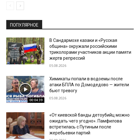
ПОПУЛЯРНОЕ
В Сандармохе казаки и «Русская
община» окружали российскими
триколорами участников акции памяти
жертв репрессий
05.08.2026
Химикаты попали в водоемы после
атаки БПЛА по Домодедово — жители
бьют тревогу
05.08.2026
00:04:39
«От киевской банды детоубийц можно
ожидать чего угодно». Памфилова
встретилась с Путиным после
жеребьевки партий