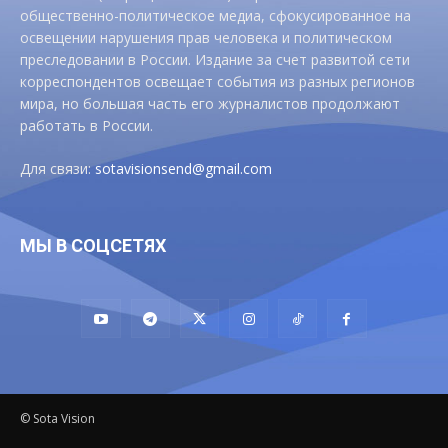
общественно-политическое медиа, сфокусированное на
освещении нарушения прав человека и политическом
преследовании в России. Издание за счет развитой сети
корреспондентов освещает события из разных регионов
мира, но большая часть его журналистов продолжают
работать в России.
Для связи:
sotavisionsend@gmail.com
МЫ В СОЦСЕТЯХ
© Sota Vision