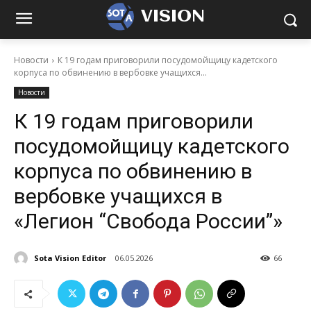
VISION
Новости
К 19 годам приговорили посудомойщицу кадетского
корпуса по обвинению в вербовке учащихся...
Новости
К 19 годам приговорили
посудомойщицу кадетского
корпуса по обвинению в
вербовке учащихся в
«Легион “Свобода России”»
Sota Vision Editor
06.05.2026
66