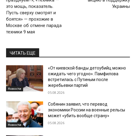
празднуем?», «Техника —
акцию в поддержку
это мощь, показатель.
Украины
Пусть сверху смотрят и
боятся» — прохожие в
Москве об отмене парада
техники 9 мая
ЧИТАТЬ ЕЩЕ
«От киевской банды детоубийц можно
ожидать чего угодно». Памфилова
встретилась с Путиным после
жеребьевки партий
Новости
05.08.2026
Собянин заявил, что перевод
экономики России на военные рельсы
может «убить вообще страну»
05.08.2026
Новости