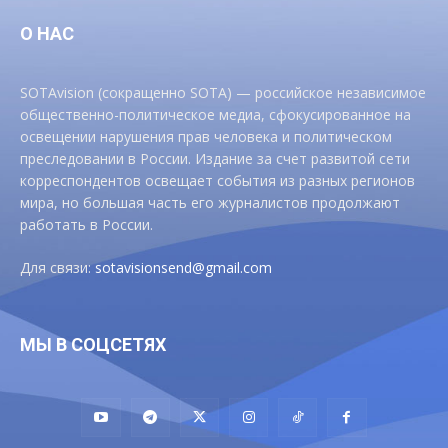
О НАС
SOTAvision (сокращенно SOTA) — российское независимое
общественно-политическое медиа, сфокусированное на
освещении нарушения прав человека и политическом
преследовании в России. Издание за счет развитой сети
корреспондентов освещает события из разных регионов
мира, но большая часть его журналистов продолжают
работать в России.
Для связи:
sotavisionsend@gmail.com
МЫ В СОЦСЕТЯХ