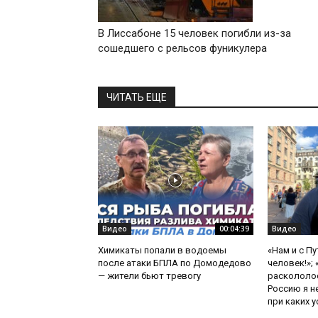
В Лиссабоне 15 человек погибли из-за
сошедшего с рельсов фуникулера
ЧИТАТЬ ЕЩЕ
Видео
00:04:39
Видео
Химикаты попали в водоемы
«Нам и с П
после атаки БПЛА по Домодедово
человек!»;
— жители бьют тревогу
раскололос
Россию я н
при каких ус