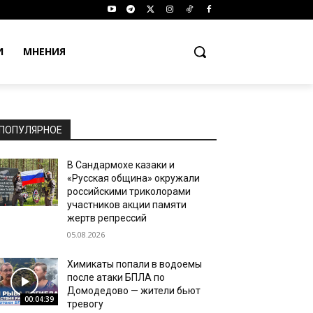
И
МНЕНИЯ
ПОПУЛЯРНОЕ
В Сандармохе казаки и
«Русская община» окружали
российскими триколорами
участников акции памяти
жертв репрессий
05.08.2026
Химикаты попали в водоемы
после атаки БПЛА по
Домодедово — жители бьют
00:04:39
тревогу