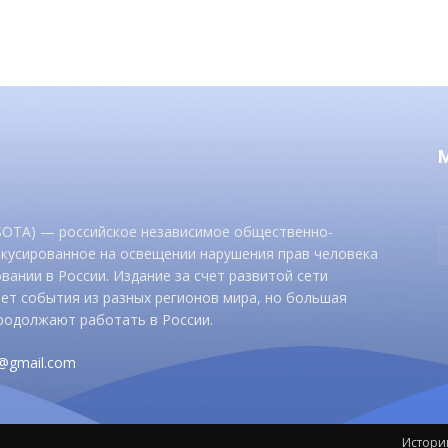
 SOTA) — российское независимое общественно-
окусированное на освещении нарушения прав человека
вании в России. Издание за счет развитой сети
ет события из разных регионов мира, но большая
родолжают работать в России.
d@gmail.com
Истори