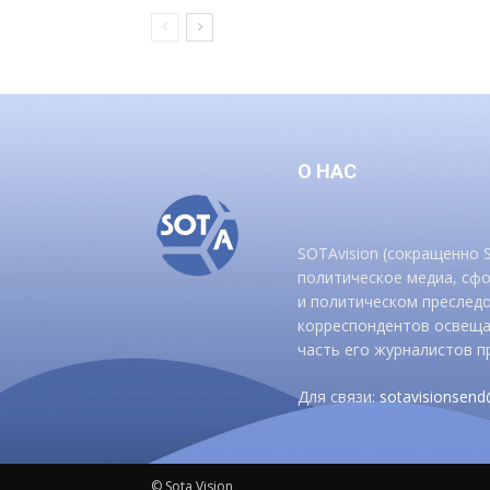
О НАС
SOTAvision (сокращенно
политическое медиа, сф
и политическом преследо
корреспондентов освеща
часть его журналистов п
Для связи:
sotavisionsen
© Sota Vision