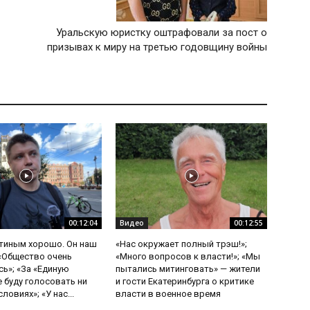
Уральскую юристку оштрафовали за пост о
призывах к миру на третью годовщину войны
00:12:04
Видео
00:12:55
утиным хорошо. Он наш
«Нас окружает полный трэш!»;
 «Общество очень
«Много вопросов к власти!»; «Мы
ь»; «За «Единую
пытались митинговать» — жители
е буду голосовать ни
и гости Екатеринбурга о критике
ловиях»; «У нас...
власти в военное время