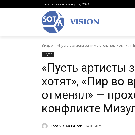
Воскресенье, 9 августа, 2026
VISION
Видео
«Пусть артисты занимаются, чем хотят», «П
Видео
«Пусть артисты 
хотят», «Пир во 
отменял» — прох
конфликте Мизул
Sota Vision Editor
04.09.2025