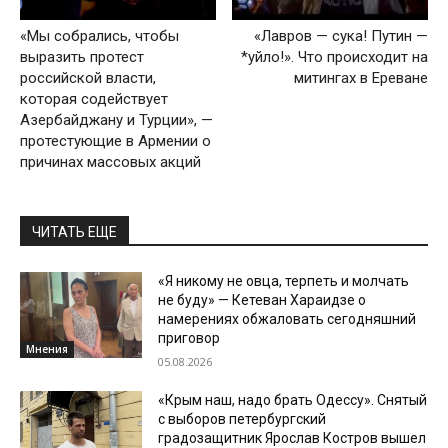
«Мы собрались, чтобы
«Лавров — сука! Путин —
выразить протест
*уйло!». Что происходит на
российской власти,
митингах в Ереване
которая содействует
Азербайджану и Турции», —
протестующие в Армении о
причинах массовых акций
ЧИТАТЬ ЕЩЕ
«Я никому не овца, терпеть и молчать
не буду» — Кетеван Хараидзе о
намерениях обжаловать сегодняшний
приговор
Мнения
05.08.2026
«Крым наш, надо брать Одессу». Снятый
с выборов петербургский
градозащитник Ярослав Костров вышел