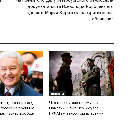
е
На прениях по делу петербургского режиссера-
документалиста Всеволода Королева его
адвокат Мария Зырянова раскритиковала
обвинение
Новости
явил, что перевод
Что показывают в «Музее
России на военные
Памяти» — бывшем «Музее
ет «убить вообще
ГУЛАГа», закрытом властями