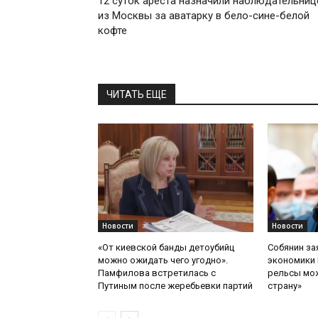
12 суток ареста назначили наблюдательниц
из Москвы за аватарку в бело-сине-белой
кофте
ЧИТАТЬ ЕЩЕ
Новости
Новости
«От киевской банды детоубийц
Собянин за
можно ожидать чего угодно».
экономики 
Памфилова встретилась с
рельсы мож
Путиным после жеребьевки партий
страну»