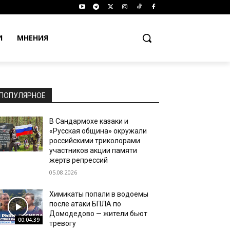
И
МНЕНИЯ
ПОПУЛЯРНОЕ
В Сандармохе казаки и
«Русская община» окружали
российскими триколорами
участников акции памяти
жертв репрессий
05.08.2026
Химикаты попали в водоемы
после атаки БПЛА по
Домодедово — жители бьют
00:04:39
тревогу