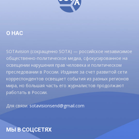
О НАС
SOTAvision (сокращенно SOTA) — российское независимое
общественно-политическое медиа, сфокусированное на
освещении нарушения прав человека и политическом
преследовании в России. Издание за счет развитой сети
корреспондентов освещает события из разных регионов
мира, но большая часть его журналистов продолжают
работать в России.
Для связи:
sotavisionsend@gmail.com
МЫ В СОЦСЕТЯХ