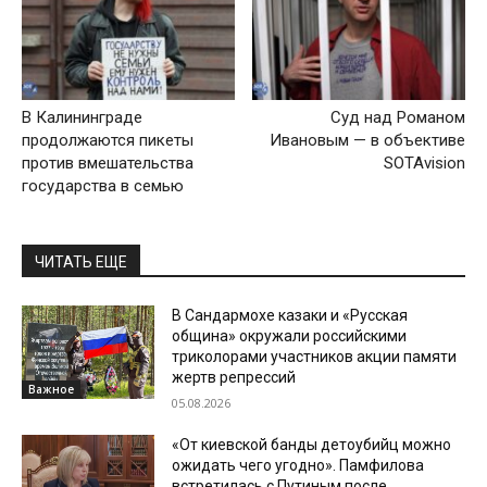
В Калининграде
Суд над Романом
продолжаются пикеты
Ивановым — в объективе
против вмешательства
SOTAvision
государства в семью
ЧИТАТЬ ЕЩЕ
В Сандармохе казаки и «Русская
община» окружали российскими
триколорами участников акции памяти
жертв репрессий
Важное
05.08.2026
«От киевской банды детоубийц можно
ожидать чего угодно». Памфилова
встретилась с Путиным после