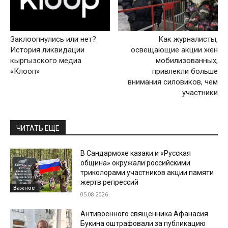
Заклоопнулись или нет?
Как журналисты,
История ликвидации
освещающие акции жен
кыргызского медиа
мобилизованных,
«Клооп»
привлекли больше
внимания силовиков, чем
участники
ЧИТАТЬ ЕЩЕ
В Сандармохе казаки и «Русская
община» окружали российскими
триколорами участников акции памяти
жертв репрессий
Важное
05.08.2026
Антивоенного священника Афанасия
Букина оштрафовали за публикацию