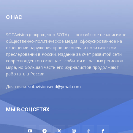
О НАС
SOTAvision (сокращенно SOTA) — российское независимое
общественно-политическое медиа, сфокусированное на
освещении нарушения прав человека и политическом
преследовании в России. Издание за счет развитой сети
корреспондентов освещает события из разных регионов
мира, но большая часть его журналистов продолжают
работать в России.
Для связи:
sotavisionsend@gmail.com
МЫ В СОЦСЕТЯХ