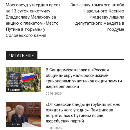
Мосгорсуд утвердил арест
Экс-главу томского штаба
на 13 суток пикетчику
Навального Ксению
Владиславу Малахову за
Фадееву лишили
акцию с плакатом «Место
депутатского мандата в
Путина в тюрьме» у
гордуме
Соловецкого камня
ЧИТАТЬ ЕЩЕ
В Сандармохе казаки и «Русская
община» окружали российскими
триколорами участников акции памяти
жертв репрессий
Важное
05.08.2026
«От киевской банды детоубийц можно
ожидать чего угодно». Памфилова
встретилась с Путиным после
жеребьевки партий
Новости
05.08.2026